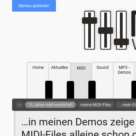
Demos anhören!
Home
Aktuelles
Sound
MP3 -
MIDI
Demos
•
15 Jahre midi-werkstatt
meine MIDI-Files
...mein E
…in meinen Demos zeige 
MIDI-Files alleine schon 